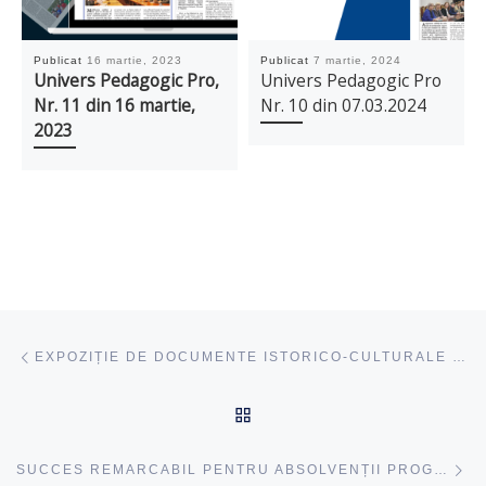
Publicat
16 martie, 2023
Publicat
7 martie, 2024
Univers Pedagogic Pro,
Univers Pedagogic Pro
Nr. 11 din 16 martie,
Nr. 10 din 07.03.2024
2023
Navigare articole
acest articol
EXPOZIȚIE DE DOCUMENTE ISTORICO-CULTURALE DESPRE HOLOCAUST LA CFCL
ÎNAPOI SUS
ac
SUCCES REMARCABIL PENTRU ABSOLVENȚII PROGRAMULUI DE RECALIFICARE PSIHOPEDAGOGIE