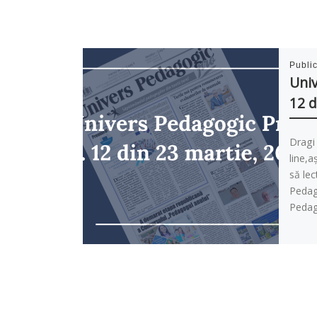
Publi
Univ
12 d
Dragi 
line,a
să le
Pedago
Pedag