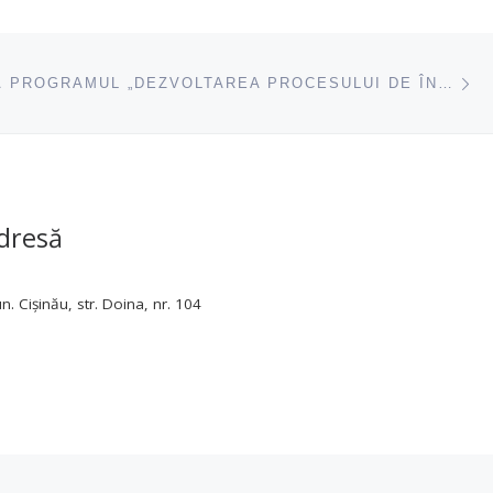
ac
DEMAREAZĂ PROGRAMUL „DEZVOLTAREA PROCESULUI DE ÎNVĂȚARE ÎN BAZA STRATEGIEI PROIECTULUI EDUCAȚIONAL”
dresă
. Cișinău, str. Doina, nr. 104