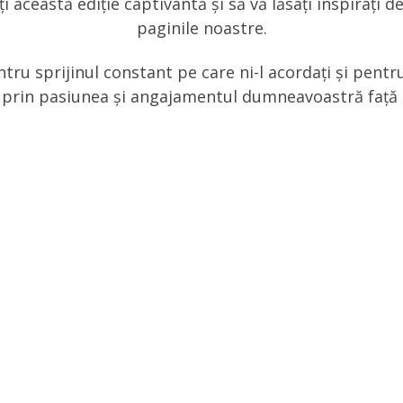
 această ediție captivantă și să vă lăsați inspirați de
paginile noastre.
ru sprijinul constant pe care ni-l acordați și pentr
zi prin pasiunea și angajamentul dumneavoastră față 