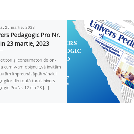
cat
25 martie, 2023
ers Pedagogic Pro Nr.
in 23 martie, 2023
cititori și consumatori de on-
șa cum v-am obișnuit,vă invităm
cturăm împreunăsăptămânalul
gilor din toată țara!Univers
ogic ProNr. 12 din 23 […]