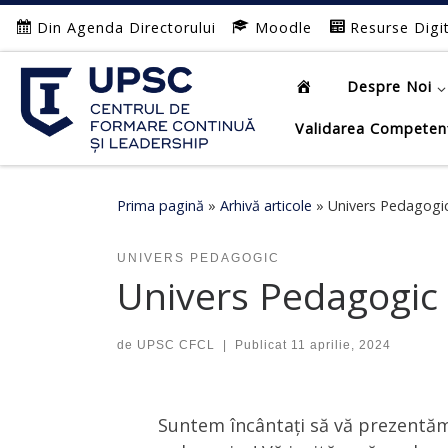
Din Agenda Directorului
Moodle
Resurse Digi
Afișează întregul conținut
Despre Noi
Validarea Competen
Prima pagină
»
Arhivă articole
»
Univers Pedagogic
UNIVERS PEDAGOGIC
Univers Pedagogic 
de
UPSC CFCL
|
Publicat
11 aprilie, 2024
Suntem încântați să vă prezentăm 