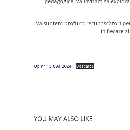
pedagogice! Vă invităm să explorați
Vă suntem profund recunoscători pent
în fiecare 
Up_nr_15_898_2024_
Descarcă
YOU MAY ALSO LIKE