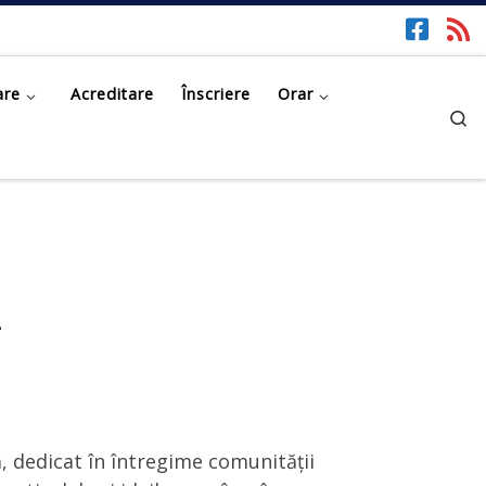
are
Acreditare
Înscriere
Orar
Se
4
, dedicat în întregime comunității