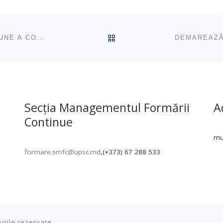
ÎNAPOI SUS
CFCL ABORDEAZĂ DIFICILUL DRUM CĂTRE INCLUZIUNE A COPIILOR CU AUTISM
Secția Managementul Formării
A
Continue
mun
formare.smfc@upsc.md
,(+373) 67 288 533
urile rezervate