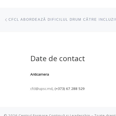
Navigare articole
acest articol
Date de contact
Anticamera
cfcl@upsc.md
, (+373) 67 288 529
© 2026
Centrul Formare Continuă și Leadership
–
Toate drept