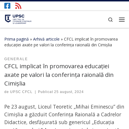
Afișează întregul conținut
Search
Prima pagină
»
Arhivă articole
»
CFCL implicat în promovarea
educației axate pe valori la conferința raională din Cimișlia
GENERALE
CFCL implicat în promovarea educației
axate pe valori la conferința raională din
Cimișlia
de
UPSC CFCL
|
Publicat
25 august, 2024
Pe 23 august, Liceul Teoretic „Mihai Eminescu” din
Cimișlia a găzduit Conferința Raională a Cadrelor
Didactice, desfășurată sub genericul „Educația