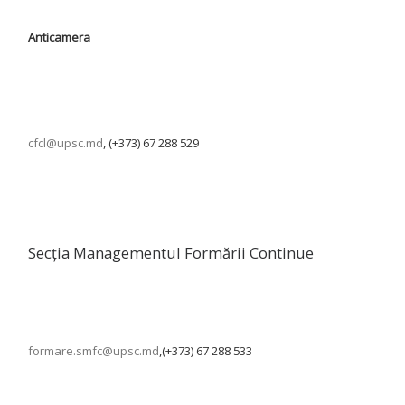
Anticamera
cfcl@upsc.md
, (+373) 67 288 529
Secția Managementul Formării Continue
formare.smfc@upsc.md
,(+373) 67 288 533