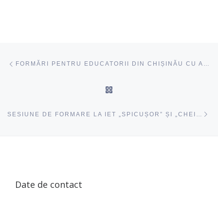
Navigare articole
acest articol
FORMĂRI PENTRU EDUCATORII DIN CHIȘINĂU CU ACCENT PE INOVAȚIE ȘI EDUCAȚIE CENTRATĂ PE COPIL
ÎNAPOI SUS
ac
SESIUNE DE FORMARE LA IET „SPICUȘOR” ȘI „CHEIȚA FERMECATĂ” ÎN CADRUL PROGRAMULUI „INVESTIM ÎN PROFESORI”, EDIȚIA PENTRU EDUCATORI
Date de contact