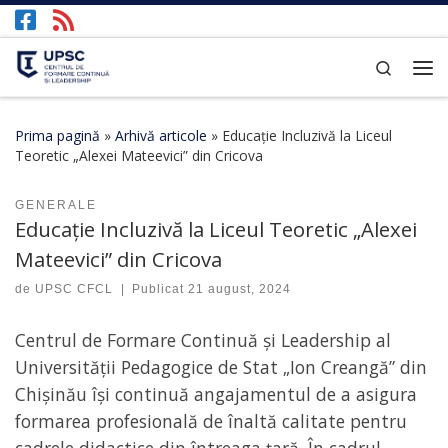
Afișează întregul conținut
Search
Prima pagină
»
Arhivă articole
»
Educație Incluzivă la Liceul
Teoretic „Alexei Mateevici” din Cricova
GENERALE
Educație Incluzivă la Liceul Teoretic „Alexei
Mateevici” din Cricova
de
UPSC CFCL
|
Publicat
21 august, 2024
Centrul de Formare Continuă și Leadership al
Universității Pedagogice de Stat „Ion Creangă” din
Chișinău își continuă angajamentul de a asigura
formarea profesională de înaltă calitate pentru