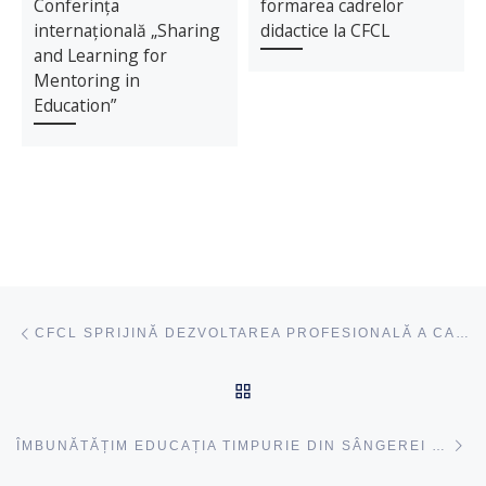
Conferința
formarea cadrelor
internațională „Sharing
didactice la CFCL
and Learning for
Mentoring in
Education”
Navigare articole
acest articol
CFCL SPRIJINĂ DEZVOLTAREA PROFESIONALĂ A CADRELOR DIDACTICE DIN LEOVA
ÎNAPOI SUS
ac
ÎMBUNĂTĂȚIM EDUCAȚIA TIMPURIE DIN SÂNGEREI PRIN PROGRAMUL „INVESTIM ÎN PROFESORI”