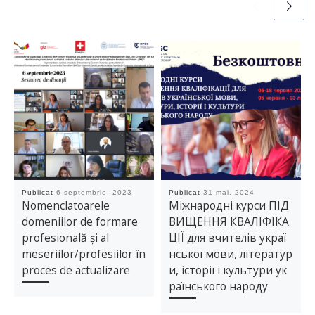
Publicat
6 septembrie, 2023
Publicat
31 mai, 2024
Nomenclatoarele
Міжнародні курси ПІД
domeniilor de formare
ВИЩЕННЯ КВАЛІФІКА
profesională și al
ЦІЇ для вчителів украї
meseriilor/profesiilor în
нської мови, літератур
proces de actualizare
и, історії і культури ук
раїнського народу