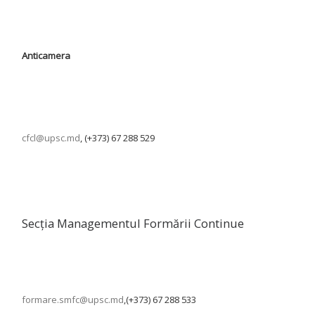
Anticamera
cfcl@upsc.md
, (+373) 67 288 529
Secția Managementul Formării Continue
formare.smfc@upsc.md
,(+373) 67 288 533