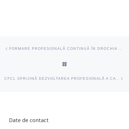
Navigare articole
acest articol
FORMARE PROFESIONALĂ CONTINUĂ ÎN DROCHIA CU IMPLICAREA CFCL
ÎNAPOI SUS
ac
CFCL SPRIJINĂ DEZVOLTAREA PROFESIONALĂ A CADRELOR DIDACTICE DIN LEOVA
Date de contact