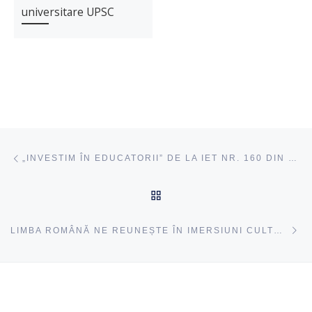
universitare UPSC
Navigare articole
acest articol
„INVESTIM ÎN EDUCATORII” DE LA IET NR. 160 DIN CHIȘINĂU
ÎNAPOI SUS
ac
LIMBA ROMÂNĂ NE REUNEȘTE ÎN IMERSIUNI CULTURAL-LINGVISTICE LA UPSC