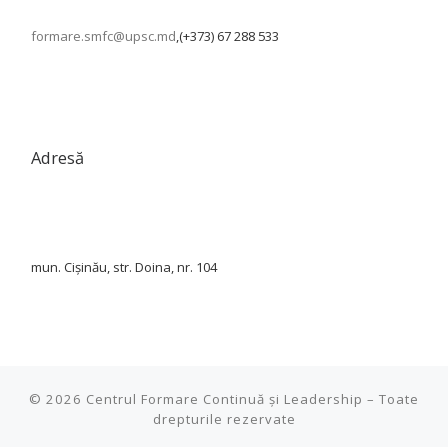
formare.smfc@upsc.md
,(+373) 67 288 533
Adresă
mun. Cișinău, str. Doina, nr. 104
© 2026
Centrul Formare Continuă și Leadership
–
Toate
drepturile rezervate