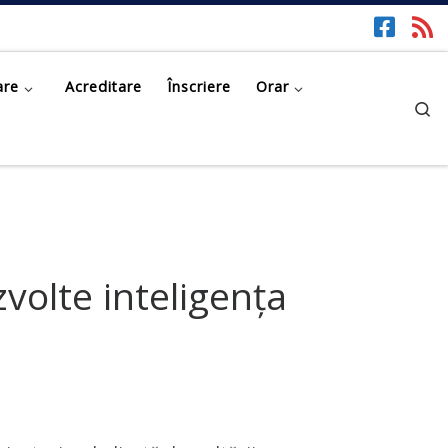
are
Acreditare
Înscriere
Orar
Se
volte inteligența