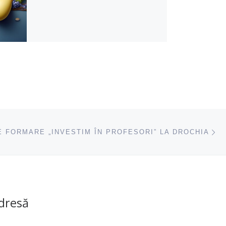
ac
E FORMARE „INVESTIM ÎN PROFESORI” LA DROCHIA
dresă