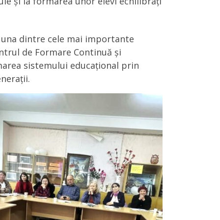
e și la formarea unor elevi echilibrați
e una dintre cele mai importante
Centrul de Formare Continuă și
marea sistemului educațional prin
nerații.