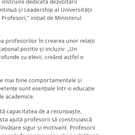
instruire dedicată dezvoltării
tinuă și Leadership al Universității
rofesori,” inițiat de Ministerul
ea profesorilor în crearea unor relații
țional pozitiv și incluziv. „Un
ofunde cu elevii, creând astfel o
neze mai bine comportamentele și
etențe sunt esențiale într-o educație
ele academice.
tă capacitatea de a recunoaște,
easta ajută profesorii să construiască
 învățare sigur și motivant. Profesorii