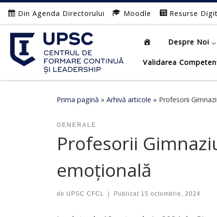
Din Agenda Directorului
Moodle
Resurse Digi
Afișează întregul conținut
Despre Noi
Validarea Competen
Prima pagină
»
Arhivă articole
»
Profesorii Gimnazi
GENERALE
Profesorii Gimnaziu
emoțională
de
UPSC CFCL
|
Publicat
15 octombrie, 2024