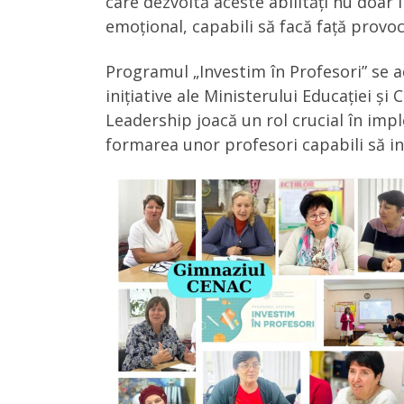
care dezvoltă aceste abilități nu doar
emoțional, capabili să facă față provoc
Programul „Investim în Profesori” se a
inițiative ale Ministerului Educației și
Leadership joacă un rol crucial în imp
formarea unor profesori capabili să int