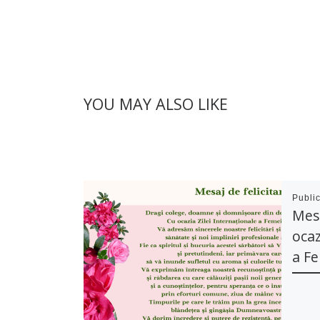
YOU MAY ALSO LIKE
Publi
Mesa
ocaz
a Fe