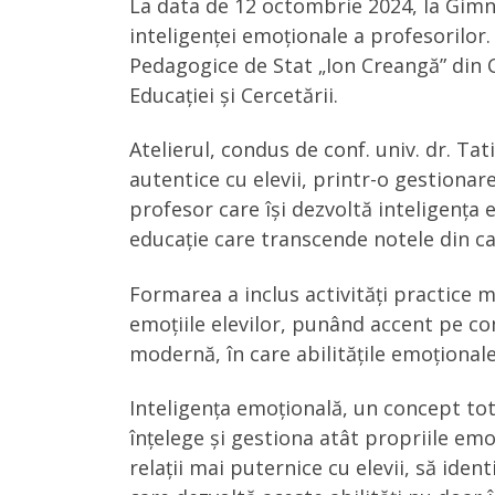
La data de 12 octombrie 2024, la Gimna
inteligenței emoționale a profesorilor
Pedagogice de Stat „Ion Creangă” din Ch
Educației și Cercetării.
Atelierul, condus de conf. univ. dr. Tat
autentice cu elevii, printr-o gestionare
profesor care își dezvoltă inteligența 
educație care transcende notele din cat
Formarea a inclus activități practice 
emoțiile elevilor, punând accent pe co
modernă, în care abilitățile emoțional
Inteligența emoțională, un concept to
înțelege și gestiona atât propriile emoț
relații mai puternice cu elevii, să iden