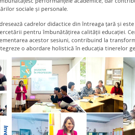
 îmbunătățesc performanțele academice, dar contribui
ărilor sociale și personale.
dresează cadrelor didactice din întreaga țară și est
 Cercetării pentru îmbunătățirea calității educației. 
lementarea acestor sesiuni, contribuind la transfor
egreze o abordare holistică în educația tinerelor ge