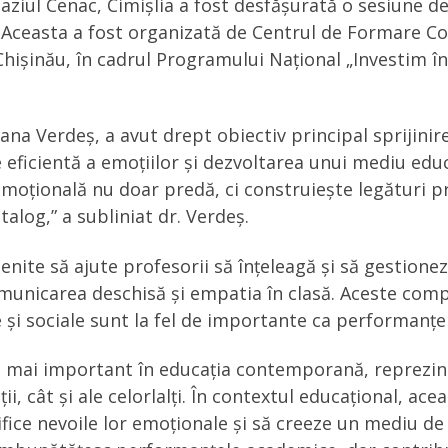
ziul Cenac, Cimișlia a fost desfășurată o sesiune de 
. Aceasta a fost organizată de Centrul de Formare Con
ișinău, în cadrul Programului Național „Investim în P
iana Verdeș, a avut drept obiectiv principal sprijinir
 eficientă a emoțiilor și dezvoltarea unui mediu educa
emoțională nu doar predă, ci construiește legături pr
alog,” a subliniat dr. Verdeș.
menite să ajute profesorii să înțeleagă și să gestio
municarea deschisă și empatia în clasă. Aceste comp
e și sociale sunt la fel de importante ca performanț
t mai important în educația contemporană, reprezin
ii, cât și ale celorlalți. În contextul educațional, ac
tifice nevoile lor emoționale și să creeze un mediu de