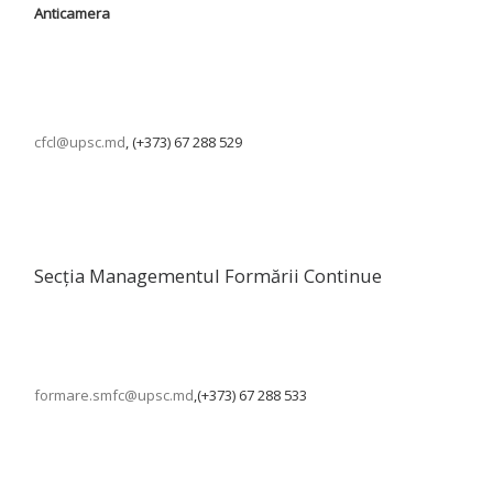
Anticamera
cfcl@upsc.md
, (+373) 67 288 529
Secția Managementul Formării Continue
formare.smfc@upsc.md
,(+373) 67 288 533