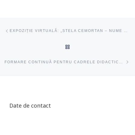
Navigare articole
acest articol
EXPOZIȚIE VIRTUALĂ: „STELA CEMORTAN – NUME NOTORIU PENTRU ISTORIA ÎNVĂȚĂMÂNTULUI PREȘCOLAR”
ÎNAPOI SUS
ac
FORMARE CONTINUĂ PENTRU CADRELE DIDACTICE DIN CANTEMIR
Date de contact