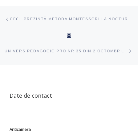
Navigare articole
acest articol
CFCL PREZINTĂ METODA MONTESSORI LA NOCTURNA BIBLIOTECILOR
ÎNAPOI SUS
ac
UNIVERS PEDAGOGIC PRO NR 35 DIN 2 OCTOMBRIE 2025
Date de contact
Anticamera