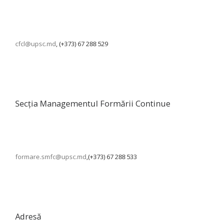
cfcl@upsc.md
, (+373) 67 288 529
Secția Managementul Formării Continue
formare.smfc@upsc.md
,(+373) 67 288 533
Adresă