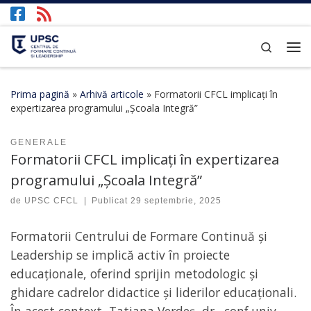
Afișează întregul conținut
Search
Prima pagină
»
Arhivă articole
»
Formatorii CFCL implicați în
expertizarea programului „Școala Integră”
GENERALE
Formatorii CFCL implicați în expertizarea
programului „Școala Integră”
de
UPSC CFCL
|
Publicat
29 septembrie, 2025
Formatorii Centrului de Formare Continuă și
Leadership se implică activ în proiecte
educaționale, oferind sprijin metodologic și
ghidare cadrelor didactice și liderilor educaționali.