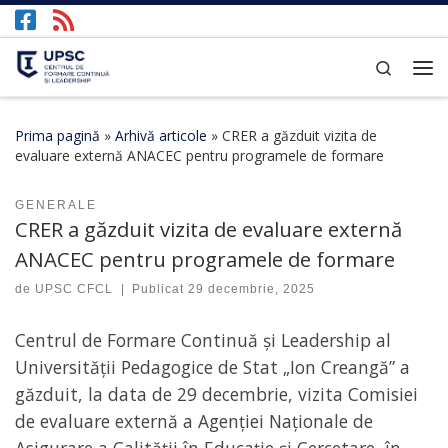
Afișează întregul conținut
Search
Prima pagină
»
Arhivă articole
»
CRER a găzduit vizita de
evaluare externă ANACEC pentru programele de formare
GENERALE
CRER a găzduit vizita de evaluare externă
ANACEC pentru programele de formare
de
UPSC CFCL
|
Publicat
29 decembrie, 2025
Centrul de Formare Continuă și Leadership al
Universității Pedagogice de Stat „Ion Creangă” a
găzduit, la data de 29 decembrie, vizita Comisiei
de evaluare externă a Agenției Naționale de