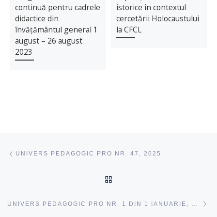
continuă pentru cadrele
istorice în contextul
didactice din
cercetării Holocaustului
învățământul general 1
la CFCL
august – 26 august
2023
Navigare articole
acest articol
UNIVERS PEDAGOGIC PRO NR. 47, 2025
ÎNAPOI SUS
ac
UNIVERS PEDAGOGIC PRO NR. 1 DIN 1 IANUARIE, 2026