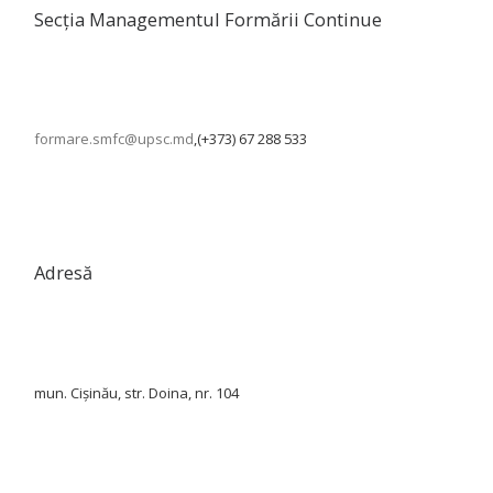
Secția Managementul Formării Continue
formare.smfc@upsc.md
,(+373) 67 288 533
Adresă
mun. Cișinău, str. Doina, nr. 104