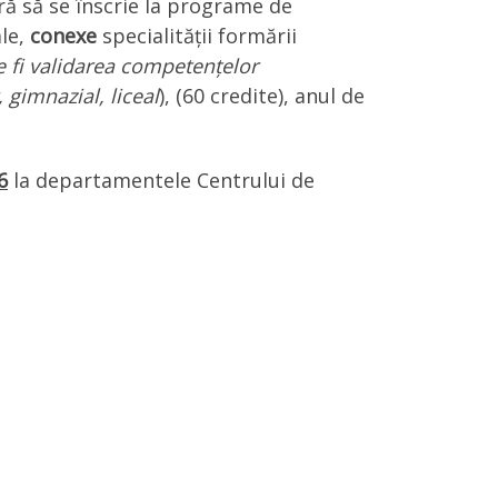
ră să se înscrie la programe de
ale,
conexe
specialității formării
e fi validarea competențelor
 gimnazial, liceal
), (60 credite), anul de
6
la departamentele Centrului de