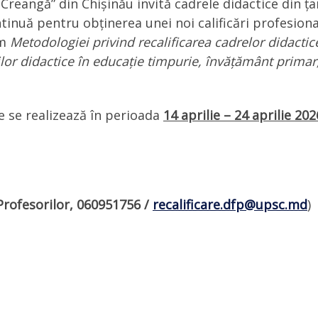
Creangă” din Chișinău invită cadrele didactice din ța
tinuă pentru obținerea unei noi calificări profesion
rm
Metodologiei privind recalificarea cadrelor didactic
lor didactice în educație timpurie, învățământ primar,
re se realizează în perioada
14 aprilie – 24 aprilie 202
rofesorilor,
060951756
/
recalificare.dfp@upsc.md
)