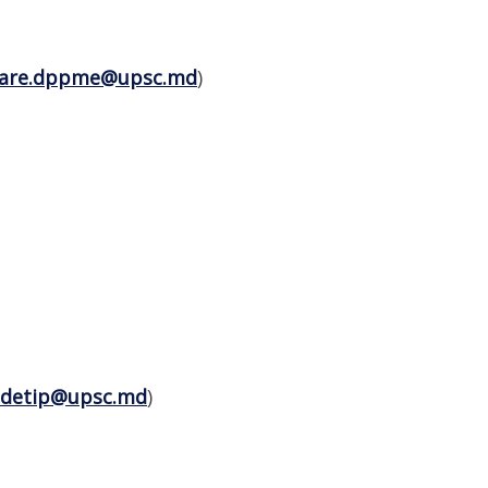
are.dppme@upsc.md
)
.detip@upsc.md
)