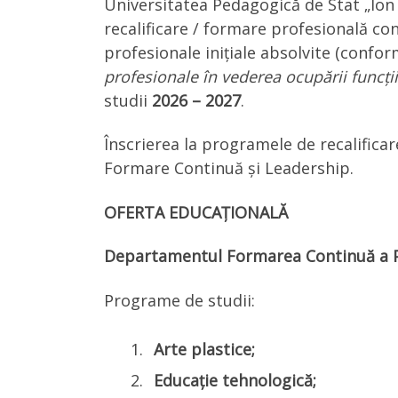
Universitatea Pedagogică de Stat „Ion 
recalificare / formare profesională con
profesionale inițiale absolvite (confo
profesionale în vederea ocupării funcții
studii
2026 – 2027
.
Înscrierea la programele de recalifica
Formare Continuă și Leadership.
OFERTA EDUCAȚIONALĂ
Departamentul Formarea Continuă a P
Programe de studii:
Arte plastice;
Educație tehnologică;