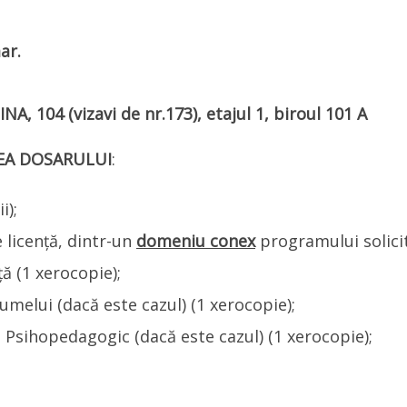
ar.
INA, 104 (vizavi de nr.173)
, etajul 1, biroul 101 A
EA DOSARULUI
:
i);
 licență, dintr-un
domeniu conex
programului solicit
ă (1 xerocopie);
melui (dacă este cazul) (1 xerocopie);
i Psihopedagogic (dacă este cazul) (1 xerocopie);