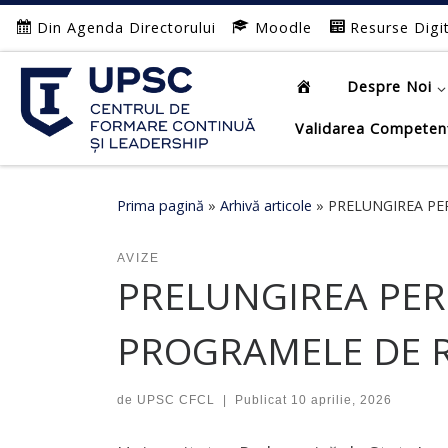
Din Agenda Directorului
Moodle
Resurse Digi
Afișează întregul conținut
Despre Noi
Validarea Competen
Prima pagină
»
Arhivă articole
»
PRELUNGIREA PER
AVIZE
PRELUNGIREA PER
PROGRAMELE DE RE
de
UPSC CFCL
|
Publicat
10 aprilie, 2026