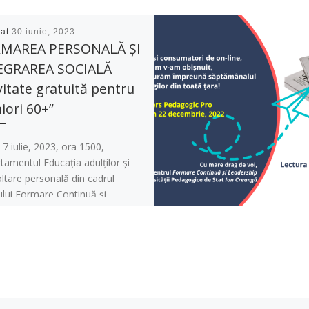
cat
30 iunie, 2023
RMAREA PERSONALĂ ȘI
EGRAREA SOCIALĂ
vitate gratuită pentru
iori 60+”
, 7 iulie, 2023, ora 1500,
amentul Educația adulților și
ltare personală din cadrul
ului Formare Continuă și
ship al Universității Pedagogice