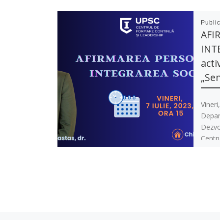
Publi
AFI
INT
acti
„Sen
Vineri
Depart
Dezvo
Centr
Leader
[…]