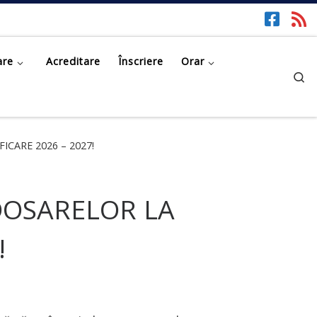
are
Acreditare
Înscriere
Orar
Se
CARE 2026 – 2027!
DOSARELOR LA
!