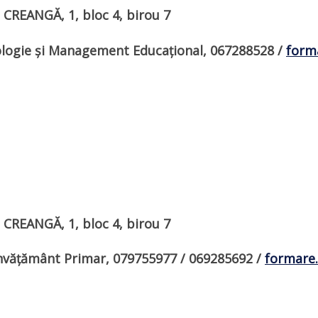
n CREANGĂ, 1, bloc 4, birou 7
logie și Management Educațional,
067288528
/
form
n CREANGĂ, 1, bloc 4, birou 7
Învățământ Primar, 079755977 / 069285692 /
formare