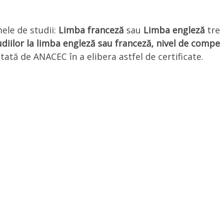
ele de studii:
Limba franceză
sau
Limba engleză
tr
udiilor la limba engleză sau franceză, nivel de comp
ditată de ANACEC în a elibera astfel de certificate.