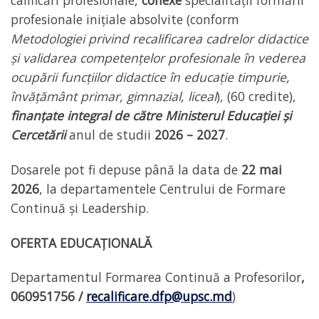
calificări profesionale,
conexe
specialității formării
profesionale inițiale absolvite (conform
Metodologiei privind recalificarea cadrelor didactice
ș
i validarea competențelor profesionale în vederea
ocupării funcțiilor didactice în educație timpurie,
învățământ primar, gimnazial, liceal
), (60 credite),
finanțate integral de către Ministerul Educației și
Cercetării
anul de studii
2026 – 2027
.
Dosarele pot fi depuse până la data de
22 mai
2026
, la departamentele Centrului de Formare
Continuă și Leadership.
OFERTA EDUCAȚIONALĂ
Departamentul Formarea Continuă a Profesorilor
,
060951756
/
recalificare.dfp@upsc.md
)