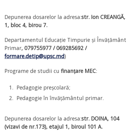
Depunerea dosarelor la adresa:
str. Ion CREANGĂ,
1, bloc 4, birou 7.
Departamentul Educație Timpurie și Învățământ
Primar
, 079755977 / 069285692 /
formare.detip@upsc.md
)
Programe de studii cu
finanțare MEC
:
Pedagogie preșcolară;
Pedagogie în învățământul primar.
Depunerea dosarelor la adresa:
str. DOINA, 104
(vizavi de nr.173)
, etajul 1, biroul 101 A.