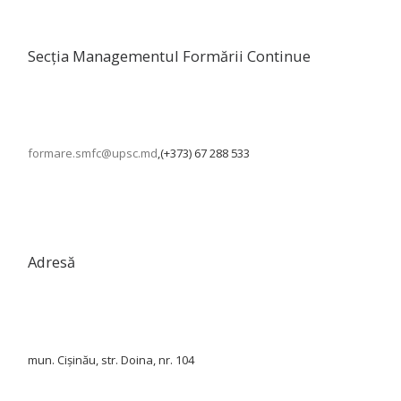
Secția Managementul Formării Continue
formare.smfc@upsc.md
,(+373) 67 288 533
Adresă
mun. Cișinău, str. Doina, nr. 104