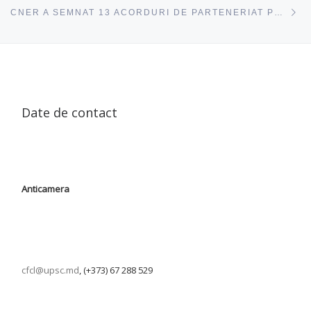
ac
CNER A SEMNAT 13 ACORDURI DE PARTENERIAT PENTRU CONSOLIDAREA EDUCAȚIEI RUTIERE
Date de contact
Anticamera
cfcl@upsc.md
, (+373) 67 288 529