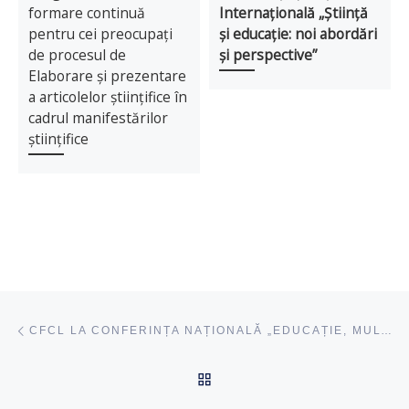
formare continuă
Internațională „Știință
pentru cei preocupați
și educație: noi abordări
de procesul de
și perspective”
Elaborare și prezentare
a articolelor științifice în
cadrul manifestărilor
științifice
Navigare articole
acest articol
CFCL LA CONFERINȚA NAȚIONALĂ „EDUCAȚIE, MULTICULTURALITATE ȘI INCLUZIUNE ȘCOLARĂ”
ÎNAPOI SUS