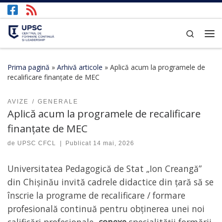
Afișează întregul conținut
Search
Prima pagină
»
Arhivă articole
»
Aplică acum la programele de
recalificare finanțate de MEC
AVIZE
GENERALE
Aplică acum la programele de recalificare
finanțate de MEC
de
UPSC CFCL
|
Publicat
14 mai, 2026
Universitatea Pedagogică de Stat „Ion Creangă”
din Chișinău invită cadrele didactice din țară să se
înscrie la programe de recalificare / formare
profesională continuă pentru obținerea unei noi