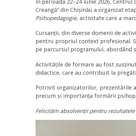
În perioada 22–24 iunie 2026, Centrul 
Creangă” din Chișinău a organizat etapa
Psihopedagogie
, activitate care a ma
Cursanții, din diverse domenii de acti
pentru propriul context profesional. S
pe parcursul programului, abordând sub
Activitățile de formare au fost susținute
didactice, care au contribuit la pregăt
Potrivit organizatorilor, prezentările 
precum și importanța formării psihop
Felicităm absolvenții pentru rezultatele