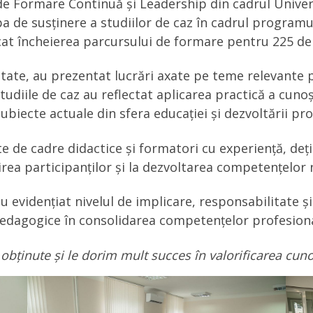
de Formare Continuă și Leadership din cadrul Univers
 de susținere a studiilor de caz în cadrul programulu
rcat încheierea parcursului de formare pentru 225 de 
vitate, au prezentat lucrări axate pe teme relevant
tudiile de caz au reflectat aplicarea practică a cun
iecte actuale din sfera educației și dezvoltării pro
 de cadre didactice și formatori cu experiență, deținăt
irea participanților și la dezvoltarea competențelor n
au evidențiat nivelul de implicare, responsabilitate și
edagogice în consolidarea competențelor profesiona
 obținute și le dorim mult succes în valorificarea
cuno