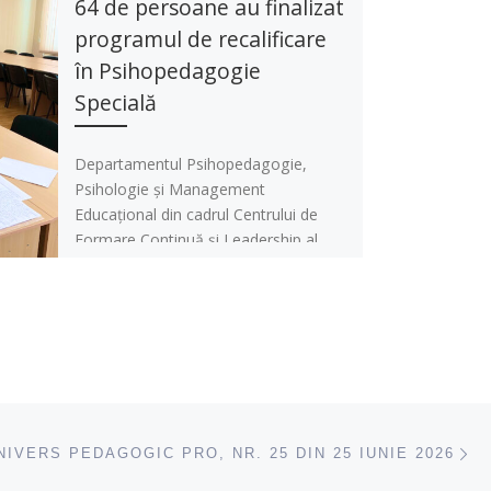
64 de persoane au finalizat
programul de recalificare
în Psihopedagogie
Specială
Departamentul Psihopedagogie,
Psihologie și Management
Educațional din cadrul Centrului de
Formare Continuă și Leadership al
Universității Pedagogice de Stat „Ion
Creangă” din […]
ac
NIVERS PEDAGOGIC PRO, NR. 25 DIN 25 IUNIE 2026