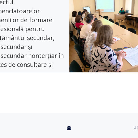
ectul
enclatoarelor
eniilor de formare
esională pentru
țământul secundar,
secundar și
secundar nonterțiar în
es de consultare și
nitivare
liști din toată țara s-au întrunit,
a de 7 noiembrie, 2023, la un
hop pentru a analiza proiectul
clatoarelor domeniilor de […]
ÎNAPOI SUS
U