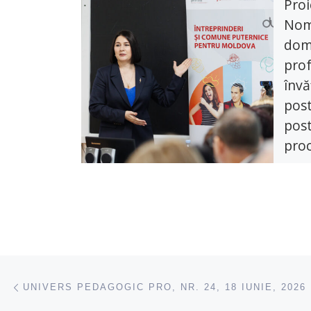
Proi
Nom
dom
prof
învă
post
post
proc
defi
Specia
în dat
works
Nomen
Navigare articole
acest articol
UNIVERS PEDAGOGIC PRO, NR. 24, 18 IUNIE, 2026