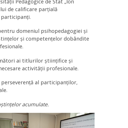
ității Pedagogice de Stat „Ion
i de calificare parțială
participanți.
e pentru domeniul psihopedagogiei și
oștințelor și competențelor dobândite
fesionale.
ori ai titlurilor științifice și
ecesare activității profesionale.
 perseverență al participanților,
le.
ștințelor acumulate.