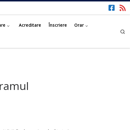
are
Acreditare
Înscriere
Orar
Se
gramul