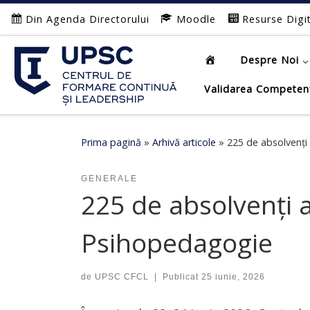
Din Agenda Directorului
Moodle
Resurse Digi
Afișează întregul conținut
Despre Noi
Validarea Competen
Prima pagină
»
Arhivă articole
»
225 de absolvenți
GENERALE
225 de absolvenți 
Psihopedagogie
de
UPSC CFCL
|
Publicat
25 iunie, 2026