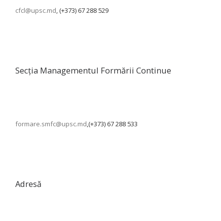
cfcl@upsc.md
, (+373) 67 288 529
Secția Managementul Formării Continue
formare.smfc@upsc.md
,(+373) 67 288 533
Adresă