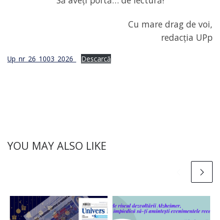
Să aveți poftă… de lectură!
Cu mare drag de voi,
redacția UPp
Up_nr_26_1003_2026_
Descarcă
YOU MAY ALSO LIKE