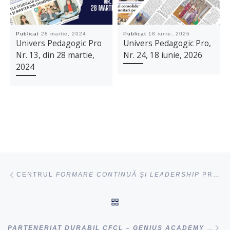
Publicat
28 martie, 2024
Publicat
18 iunie, 2026
Univers Pedagogic Pro
Univers Pedagogic Pro,
Nr. 13, din 28 martie,
Nr. 24, 18 iunie, 2026
2024
Navigare articole
acest articol
CENTRUL
FORMARE CONTINUĂ ȘI LEADERSHIP
PREZINTĂ OFERTA PROGRAMELOR DE FORMARE PROFESIONALĂ CONTINUĂ PENTRU ANUL 2023
ÎNAPOI SUS
ac
PARTENERIAT DURABIL CFCL – GENIUS ACADEMY ROMÂNIA