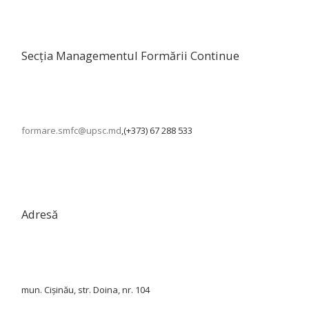
Secția Managementul Formării Continue
formare.smfc@upsc.md
,(+373) 67 288 533
Adresă
mun. Cișinău, str. Doina, nr. 104