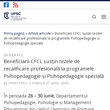
Afișează întregul conținut
Search
Prima pagină
»
Arhivă articole
»
Beneficiarii CFCL susțin tezele
de recalificare profesională la programele Psihopedagogie și
Psihopedagogie specială
GENERALE
Beneficiarii CFCL susțin tezele de
recalificare profesională la programele
Psihopedagogie și Psihopedagogie specială
de
UPSC CFCL
|
Publicat
27 iunie, 2023
În perioada
26 – 30 iunie,
Departamentul
Psihopedagogie, Psihologie și Management
Educațional din cadrul Centrului de Formare