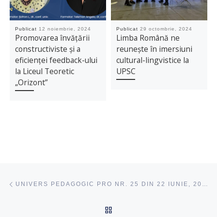
Publicat
12 noiembrie, 2024
Publicat
29 octombrie, 2024
Promovarea învățării
Limba Română ne
constructiviste și a
reunește în imersiuni
eficienței feedback-ului
cultural-lingvistice la
la Liceul Teoretic
UPSC
„Orizont”
Navigare articole
acest articol
UNIVERS PEDAGOGIC PRO NR. 25 DIN 22 IUNIE, 2022!
ÎNAPOI SUS