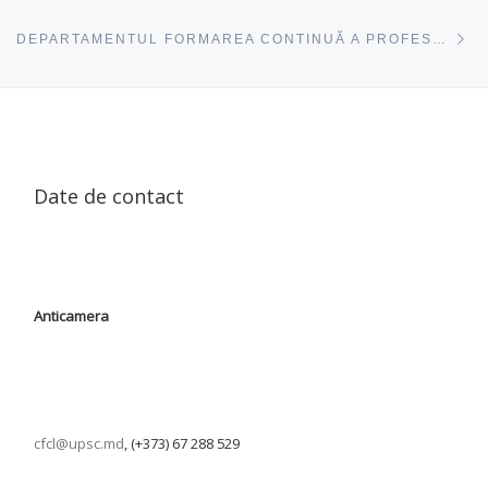
ac
DEPARTAMENTUL FORMAREA CONTINUĂ A PROFESORILOR DIN CADRUL CFCL A DESFĂȘURAT SUSȚINEREA TEZELOR DE RECALIFICARE
Date de contact
Anticamera
cfcl@upsc.md
, (+373) 67 288 529