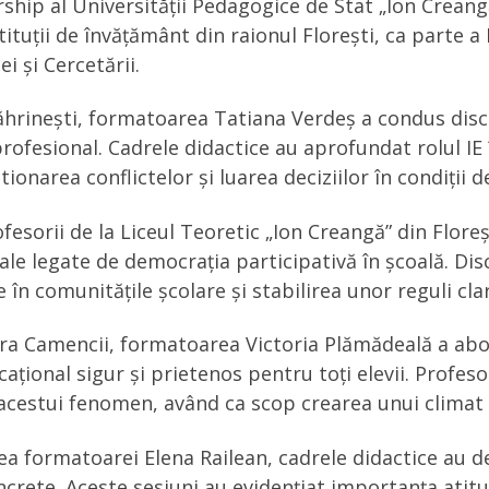
hip al Universității Pedagogice de Stat „Ion Creang
ituții de învățământ din raionul Florești, ca parte a
ei și Cercetării.
hrinești, formatoarea Tatiana Verdeș a condus discuț
rofesional. Cadrele didactice au aprofundat rolul IE
ionarea conflictelor și luarea deciziilor în condiții d
orii de la Liceul Teoretic „Ion Creangă” din Florești 
ale legate de democrația participativă în școală. Di
 în comunitățile școlare și stabilirea unor reguli cl
Gura Camencii, formatoarea Victoria Plămădeală a abo
țional sigur și prietenos pentru toți elevii. Profeso
acestui fenomen, având ca scop crearea unui climat d
a formatoarei Elena Railean, cadrele didactice au d
crete. Aceste sesiuni au evidențiat importanța atitud