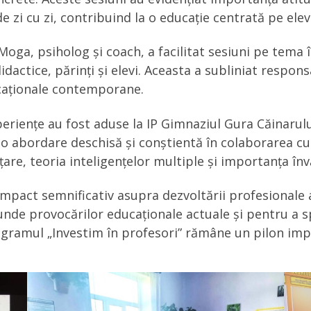
 zi cu zi, contribuind la o educație centrată pe elev
Moga, psiholog și coach, a facilitat sesiuni pe tema în
idactice, părinți și elevi. Aceasta a subliniat respon
ducaționale contemporane.
periențe au fost aduse la IP Gimnaziul Gura Căinarul
 o abordare deschisă și conștientă în colaborarea cu 
re, teoria inteligențelor multiple și importanța învă
mpact semnificativ asupra dezvoltării profesionale a
de provocărilor educaționale actuale și pentru a s
rogramul „Investim în profesori” rămâne un pilon imp