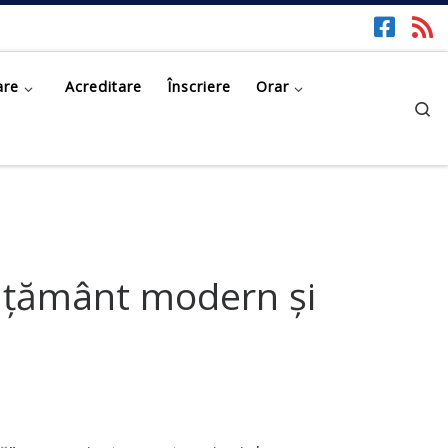
are
Acreditare
Înscriere
Orar
Se
nvățământ modern și