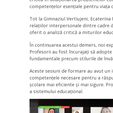
competențelor esențiale pentru viața de
Tot la Gimnaziul Vertiujeni, Ecaterina 
relațiilor interpersonale dintre cadre d
oferit o analiză critică a miturilor e
În continuarea acestui demers, noi ex
Profesorii au fost încurajați să adopte
fundamentale precum stilurile de învăța
Aceste sesiuni de formare au avut un i
competențele necesare pentru a răspun
școlare mai eficiente și mai sigure. P
a sistemului educațional.