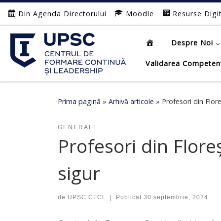
Din Agenda Directorului
Moodle
Resurse Digi
Afișează întregul conținut
Despre Noi
Validarea Competen
Prima pagină
»
Arhivă articole
»
Profesori din Flore
GENERALE
Profesori din Flore
sigur
de
UPSC CFCL
|
Publicat
30 septembrie, 2024