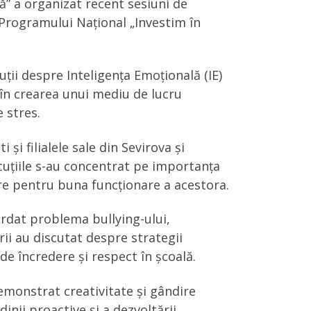
ă” a organizat recent sesiuni de
 Programului Național „Investim în
ii despre Inteligența Emoțională (IE)
 în crearea unui mediu de lucru
e stres.
și filialele sale din Sevirova și
scuțiile s-au concentrat pe importanța
are pentru buna funcționare a acestora.
rdat problema bullying-ului,
rii au discutat despre strategii
e încredere și respect în școală.
emonstrat creativitate și gândire
inii proactive și a dezvoltării