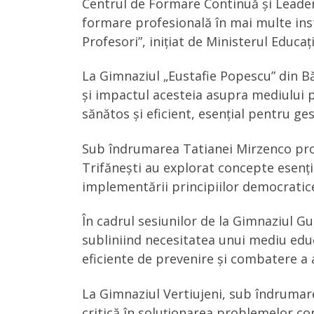
Centrul de Formare Continuă și Leaders
formare profesională în mai multe inst
Profesori”, inițiat de Ministerul Educați
La Gimnaziul „Eustafie Popescu” din Bă
și impactul acesteia asupra mediului p
sănătos și eficient, esențial pentru gest
Sub îndrumarea Tatianei Mirzenco profes
Trifănești au explorat concepte esenți
implementării principiilor democratice
În cadrul sesiunilor de la Gimnaziul 
subliniind necesitatea unui mediu educa
eficiente de prevenire și combatere a 
La Gimnaziul Vertiujeni, sub îndrumare
critică în soluționarea problemelor con