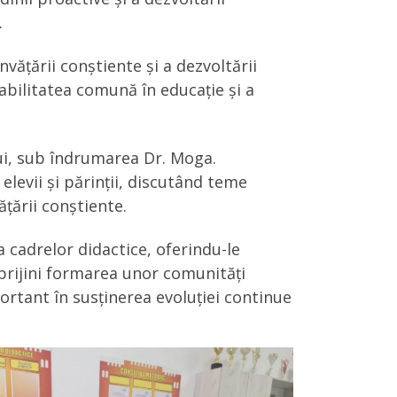
.
vățării conștiente și a dezvoltării
sabilitatea comună în educație și a
ui, sub îndrumarea Dr. Moga.
elevii și părinții, discutând teme
țării conștiente.
 cadrelor didactice, oferindu-le
prijini formarea unor comunități
ortant în susținerea evoluției continue