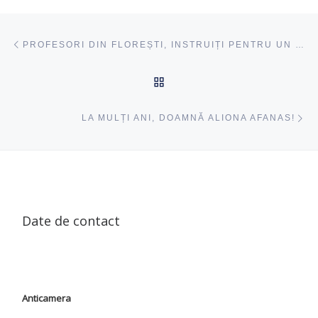
Navigare articole
acest articol
PROFESORI DIN FLOREȘTI, INSTRUIȚI PENTRU UN ÎNVĂȚĂMÂNT MODERN ȘI SIGUR
ÎNAPOI SUS
ac
LA MULȚI ANI, DOAMNĂ ALIONA AFANAS!
Date de contact
Anticamera