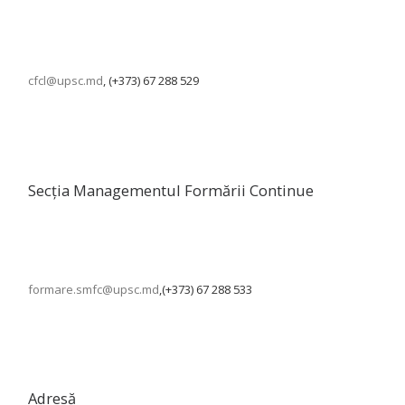
cfcl@upsc.md
, (+373) 67 288 529
Secția Managementul Formării Continue
formare.smfc@upsc.md
,(+373) 67 288 533
Adresă