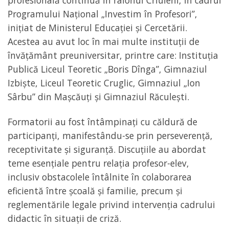
profesională continuă în raionul Criuleni, în cadrul
Programului Național „Investim în Profesori”,
inițiat de Ministerul Educației și Cercetării.
Acestea au avut loc în mai multe instituții de
învățământ preuniversitar, printre care: Instituția
Publică Liceul Teoretic „Boris Dînga”, Gimnaziul
Izbiște, Liceul Teoretic Cruglic, Gimnaziul „Ion
Sârbu” din Mașcăuți și Gimnaziul Răculești.
Formatorii au fost întâmpinați cu căldură de
participanți, manifestându-se prin perseverență,
receptivitate și siguranță. Discuțiile au abordat
teme esențiale pentru relația profesor-elev,
inclusiv obstacolele întâlnite în colaborarea
eficientă între școală și familie, precum și
reglementările legale privind intervenția cadrului
didactic în situații de criză.