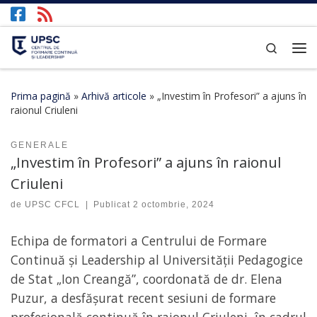
Afișează întregul conținut
Search
Prima pagină
»
Arhivă articole
»
„Investim în Profesori” a ajuns în
raionul Criuleni
GENERALE
„Investim în Profesori” a ajuns în raionul
Criuleni
de
UPSC CFCL
|
Publicat
2 octombrie, 2024
Echipa de formatori a Centrului de Formare
Continuă și Leadership al Universității Pedagogice
de Stat „Ion Creangă”, coordonată de dr. Elena
Puzur, a desfășurat recent sesiuni de formare