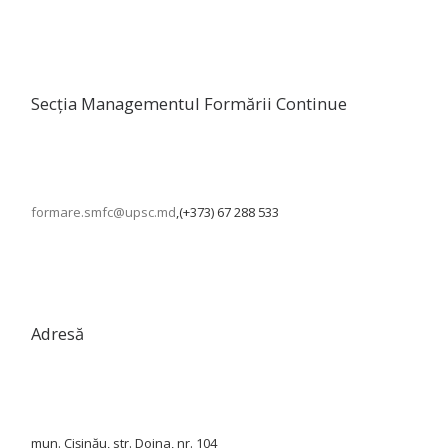
Secția Managementul Formării Continue
formare.smfc@upsc.md
,(+373) 67 288 533
Adresă
mun. Cișinău, str. Doina, nr. 104