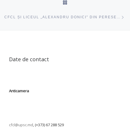
ÎNAPOI SUS
ac
CFCL ȘI LICEUL „ALEXANDRU DONICI” DIN PERESECINA ÎN PARTENERIAT PENTRU DEZVOLTAREA RELAȚIILOR PROFESOR-ELEV
Date de contact
Anticamera
cfcl@upsc.md
, (+373) 67 288 529