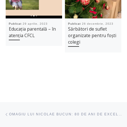
Publicat
29 aprilie, 2023
Publicat
26 decembrie, 2023
Educația parentală – în
Sărbători de suflet
atenția CFCL
organizate pentru foști
colegi
Navigare articole
acest articol
OMAGIU LUI NICOLAE BUCUN: 80 DE ANI DE EXCELENȚĂ ÎN PSIHOLOGIE ȘI EDUCAȚIE