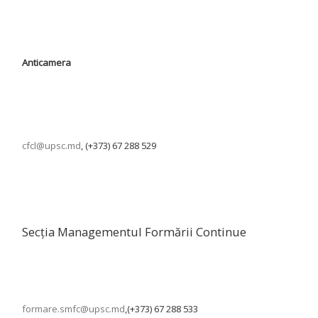
Anticamera
cfcl@upsc.md
, (+373) 67 288 529
Secția Managementul Formării Continue
formare.smfc@upsc.md
,(+373) 67 288 533