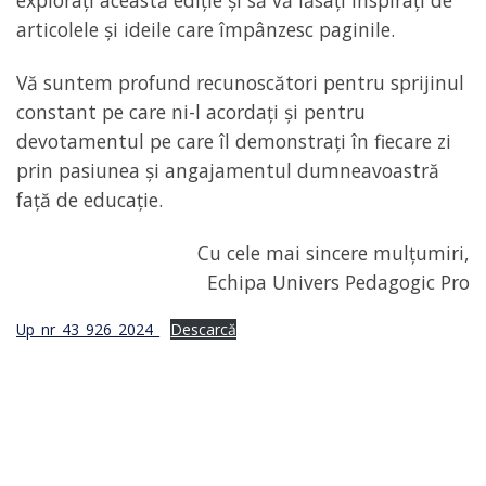
explorați această ediție și să vă lăsați inspirați de
articolele și ideile care împânzesc paginile.
Vă suntem profund recunoscători pentru sprijinul
constant pe care ni-l acordați și pentru
devotamentul pe care îl demonstrați în fiecare zi
prin pasiunea și angajamentul dumneavoastră
față de educație.
Cu cele mai sincere mulțumiri,
Echipa Univers Pedagogic Pro
Up_nr_43_926_2024_
Descarcă