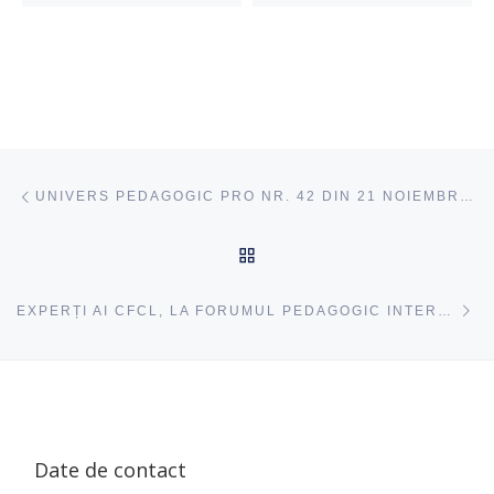
Navigare articole
acest articol
UNIVERS PEDAGOGIC PRO NR. 42 DIN 21 NOIEMBRIEIE, 2024
ÎNAPOI SUS
ac
EXPERȚI AI CFCL, LA FORUMUL PEDAGOGIC INTERNAȚIONAL DIN UTA GĂGĂUZIA
Date de contact