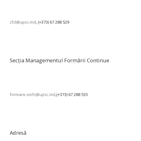
cfcl@upsc.md
, (+373) 67 288 529
Secția Managementul Formării Continue
formare.smfc@upsc.md
,(+373) 67 288 533
Adresă