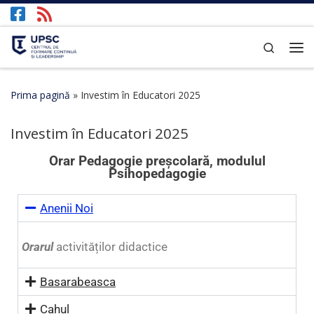
Afișează întregul conținut
Search
Prima pagină
»
Investim în Educatori 2025
Investim în Educatori 2025
Orar Pedagogie preșcolară, modulul
Psihopedagogie
Anenii Noi
Orarul
activităților didactice
Basarabeasca
Cahul