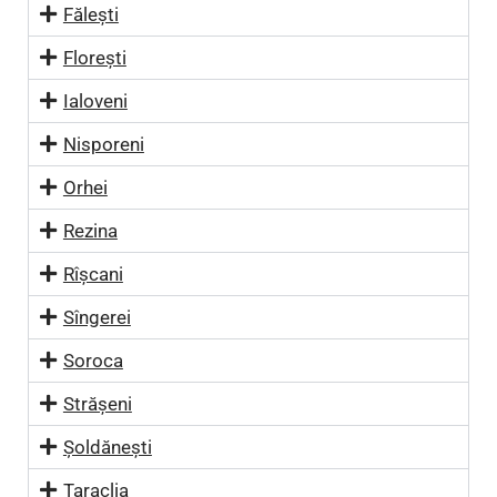
Fălești
Florești
Ialoveni
Nisporeni
Orhei
Rezina
Rîșcani
Sîngerei
Soroca
Strășeni
Șoldănești
Taraclia