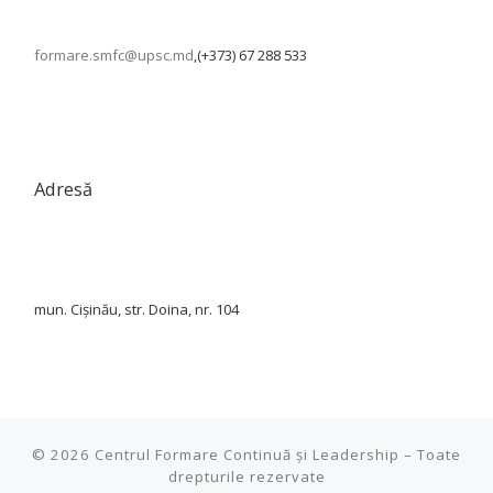
formare.smfc@upsc.md
,(+373) 67 288 533
Adresă
mun. Cișinău, str. Doina, nr. 104
© 2026
Centrul Formare Continuă și Leadership
–
Toate
drepturile rezervate